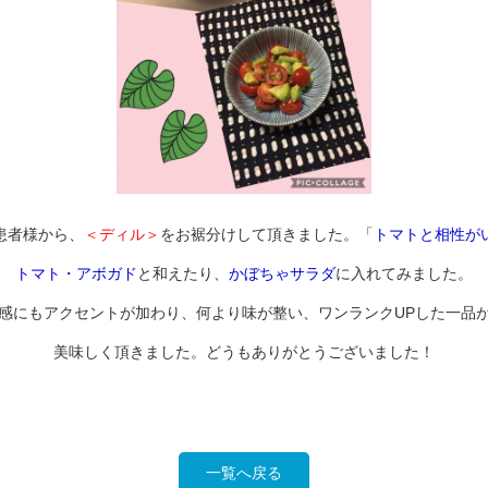
患者様から、
＜ディル＞
をお裾分けして頂きました。「
トマトと相性が
トマト・アボガド
と和えたり、
かぼちゃサラダ
に入れてみました。
感にもアクセントが加わり、何より味が整い、ワンランクUPした一
美味しく頂きました。どうもありがとうございました！
一覧へ戻る